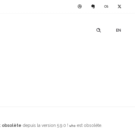
EN
t
obsolète
depuis la version 5.9.0 !
est obsolète.
who