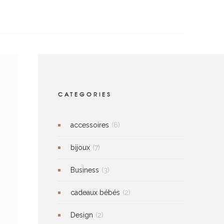
CATEGORIES
accessoires
(6)
bijoux
(7)
Business
(3)
cadeaux bébés
(2)
Design
(2)