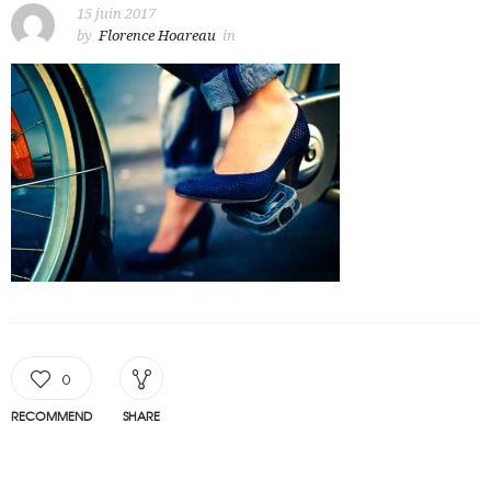
15 juin 2017
by
Florence Hoareau
in
0
RECOMMEND
SHARE